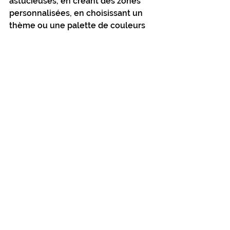
astucieuses, en créant des zones 
personnalisées, en choisissant un 
thème ou une palette de couleurs 
cohérente, et en favorisant la 
flexibilité et l'évolutivité, vous 
pouvez créer un espace où chaque 
enfant se sentira chez lui tout en 
favorisant le jeu, le repos et la 
créativité.
Voir tout
Posts récents