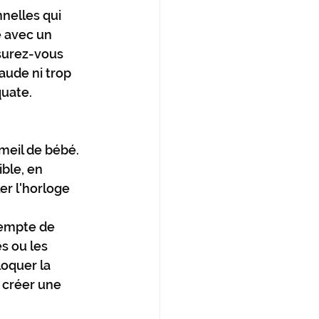
nelles qui 
e avec un 
surez-vous 
aude ni trop 
quate.
meil de bébé. 
ble, en 
r l'horloge 
xempte de 
s ou les 
loquer la 
 créer une 