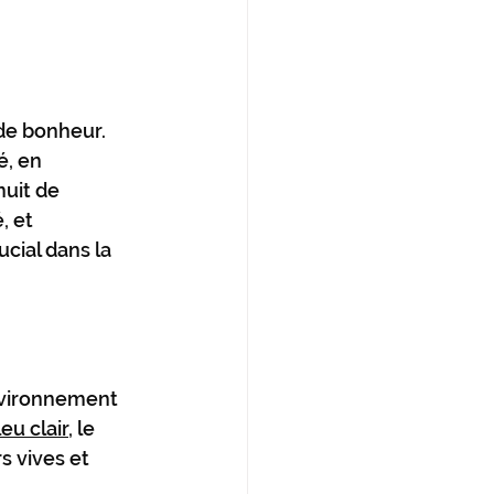
de bonheur. 
, en 
uit de 
 et 
cial dans la 
nvironnement 
leu clair
, le 
s vives et 