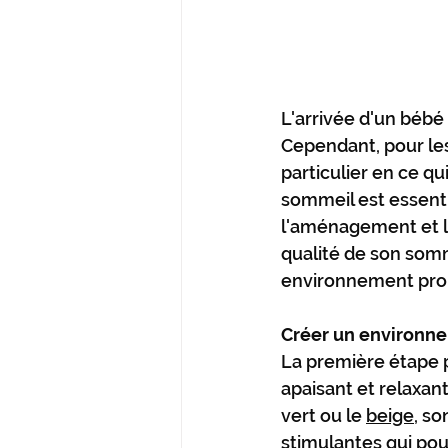
L'arrivée d'un bébé
Cependant, pour les
particulier en ce q
sommeil est essenti
l'aménagement et la
qualité de son somm
environnement propi
Créer un environn
La première étape 
apaisant et relaxa
vert ou le 
beige
, so
stimulantes qui po