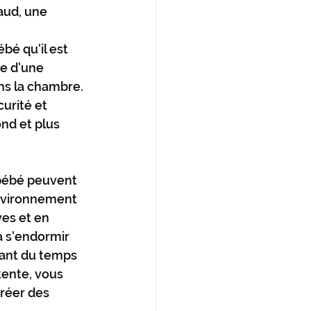
aud, une 
bé qu'il est 
e d'une 
ns la chambre. 
urité et 
nd et plus 
bébé peuvent 
environnement 
ves et en 
 s'endormir 
sant du temps 
tente, vous 
créer des 