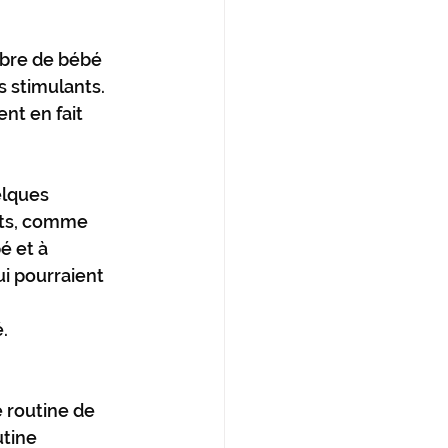
bre de bébé 
 stimulants. 
nt en fait 
lques 
nts, comme 
 et à 
i pourraient 
.
 routine de 
tine 