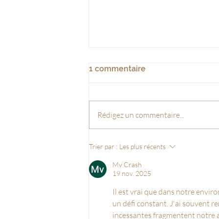
1 commentaire
Rédigez un commentaire...
Tendances couleurs pour
Trier par :
Les plus récents
chambre de Bébé 2025-
2026 : douceur et nature au
Mv Crash
19 nov. 2025
rendez-vous
Il est vrai que dans notre envi
un défi constant. J'ai souvent r
incessantes fragmentent notre a