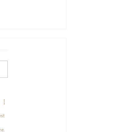
ration non genrée de
hambre de bébé :
ivité et égalité
st 
e. 