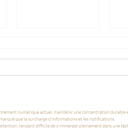
Comment aménager et
Déco
décorer une chambre
la c
partagée par deux enfants ?
créat
ronnement numérique actuel, maintenir une concentration durable e
emarqué que la surcharge d'informations et les notifications 
ttention, rendant difficile de s'immerger pleinement dans une tâch