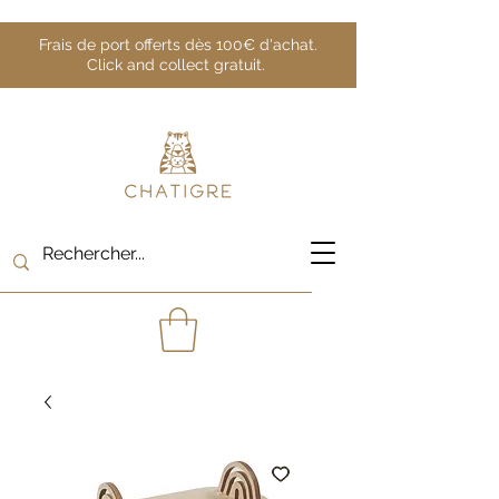
Frais de port offerts dès 100€ d'achat.
Click and collect gratuit.