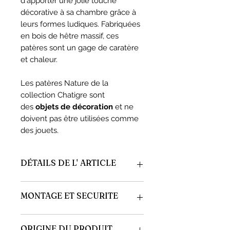
d'apporter une jolie touche
décorative à sa chambre grâce à
leurs formes ludiques. Fabriquées
en bois de hêtre massif, ces
patères sont un gage de caratère
et chaleur.
Les patères Nature de la
collection Chatigre sont
des
objets de décoration
et ne
doivent pas être utilisées comme
des jouets.
DÉTAILS DE L' ARTICLE
Lot de 3 patères (abeille, libellule
MONTAGE ET SECURITE
et papillon)
Dimensions : 8 * 7 cm
Epaisseur : 1 cm
La vis et la patère sont solidaires.
ORIGINE DU PRODUIT
Profondeur totale : 3 cm