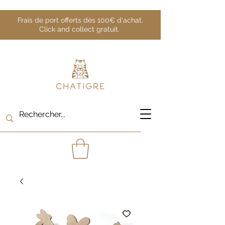
Frais de port offerts dès 100€ d'achat.
Click and collect gratuit.